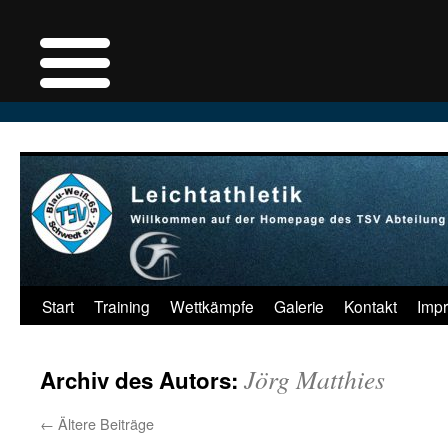
Zum
Inhalt
springen
Start
Training
Wettkämpfe
Galerie
Kontakt
Imp
Jörg Matthies
Archiv des Autors:
←
Ältere Beiträge