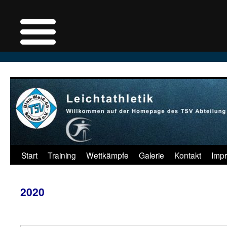
Zum
Inhalt
springen
Start
Training
Wettkämpfe
Galerie
Kontakt
Imp
2020