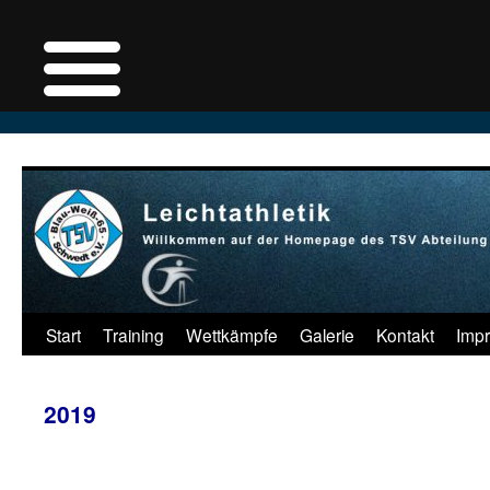
Zum
Inhalt
springen
Start
Training
Wettkämpfe
Galerie
Kontakt
Imp
2019